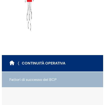
〈 CONTINUITÀ OPERATIVA
Fattori di successo del BCP
Definire una matrice dei rischi («risk heat map»)
Coinvolgere tutti i team