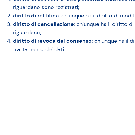
riguardano sono registrati;
diritto di rettifica
: chiunque ha il diritto di modi
diritto di cancellazione
: chiunque ha il diritto d
riguardano;
diritto di revoca del consenso
: chiunque ha il d
trattamento dei dati.