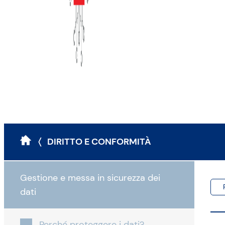
〈 DIRITTO E CONFORMITÀ
Gestione e messa in sicurezza dei
dati
Perché proteggere i dati?