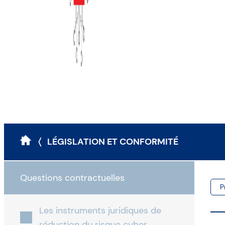
〈 LÉGISLATION ET CONFORMITÉ
Questions contractuelles
P
Les instruments juridiques de
réduction du risque cyber