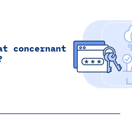
at concernant
?